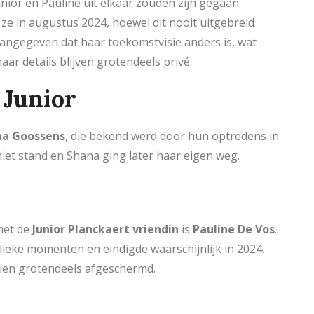
nior en Pauline uit elkaar zouden zijn gegaan.
e in augustus 2024, hoewel dit nooit uitgebreid
r aangegeven dat haar toekomstvisie anders is, wat
aar details blijven grotendeels privé.
 Junior
na Goossens
, die bekend werd door hun optredens in
 niet stand en Shana ging later haar eigen weg.
met de
Junior Planckaert vriendin
is
Pauline De Vos
.
blieke momenten en eindigde waarschijnlijk in 2024.
dien grotendeels afgeschermd.