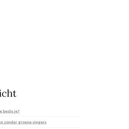
icht
 beslis je?
en zonder groene vingers