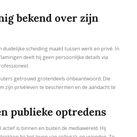
nig bekend over zijn
 duidelijke scheiding maakt tussen werk en privé. In
amingen deelt hij geen persoonlijke details via
rofessioneel.
auters getrouwd grotendeels onbeantwoord. Die
m zijn privéleven te beschermen en de aandacht te
en publieke optredens
l actief is binnen en buiten de mediawereld. Hij
rokken bij het leven van collega’s en vrienden. Zo